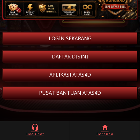
LOGIN SEKARANG
DAFTAR DISINI
APLIKASI ATAS4D
PUSAT BANTUAN ATAS4D
headset_mic
home
Live Chat
Beranda